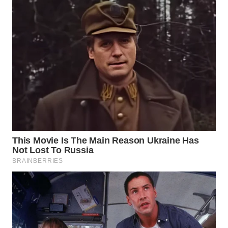
WN
BOGOR
WN
DEPOK
WN
TAPANULI
UTARA
WN
SAMOSIR
WN
PADANG
LAWAS
WN
SUMEDANG