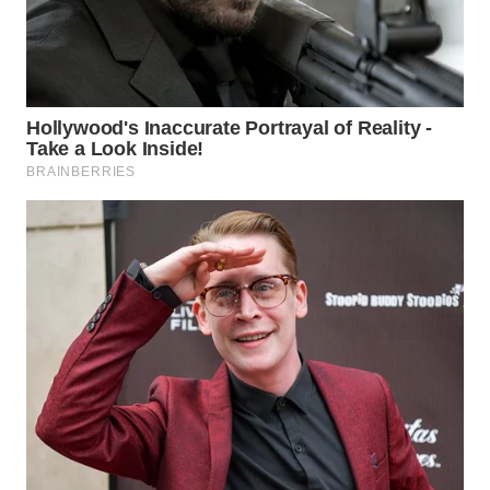
Media
Group
WAHANA
NEWS
WAHANA
TANI
WAHANA
ADVOKAT
WAHANA
INFRASTRUKTUR
WAHANA
KONSUMEN
WAHANA