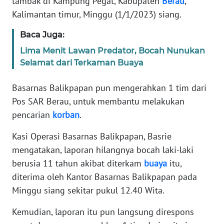
tambak di Kampung Pegat, Kabupaten
Berau
,
KARIR
Kalimantan timur, Minggu (1/1/2023) siang.
DISCLAIMER
Baca Juga:
Lima Menit Lawan Predator, Bocah Nunukan
Wahana
Selamat dari Terkaman Buaya
News
Regional
Basarnas Balikpapan pun mengerahkan 1 tim dari
Pos SAR Berau, untuk membantu melakukan
WN
pencarian
korban
.
SUMUT
Kasi Operasi Basarnas Balikpapan, Basrie
WN
mengatakan, laporan hilangnya bocah laki-laki
JAKARTA
berusia 11 tahun akibat diterkam
buaya
itu,
diterima oleh Kantor Basarnas Balikpapan pada
WN
Minggu siang sekitar pukul 12.40 Wita.
JABAR
Kemudian, laporan itu pun langsung direspons
WN