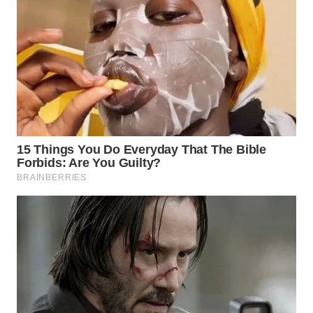
NATUNA
WN
BINTAN
WN
MANDALIKA
WN
LIKUPANG
WN
LABUANBAJO
WN
BORNEO
Wahana