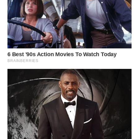
WN
CIANJUR
WN
KEPULAUAN
SERIBU
WN
TANGERANG
WN
BINJAI
WN
CIREBON
WN