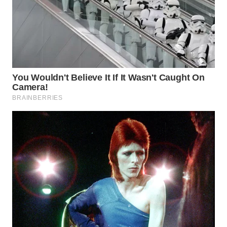
MALUKU
WN
MALUT
WN
DAIRI
WN
DANAU
TOBA
WN
NIAS
WN
LANGKAT