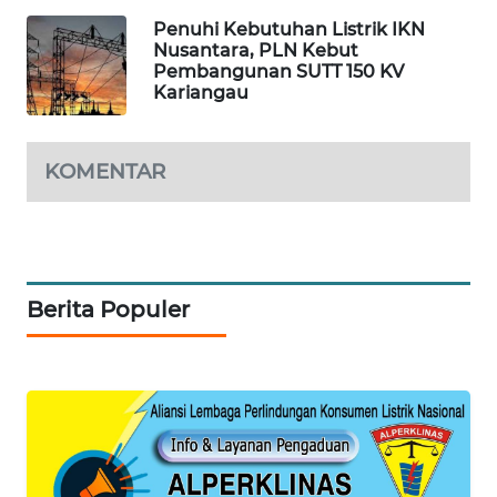
KONSUMEN
Penuhi Kebutuhan Listrik IKN
Nusantara, PLN Kebut
FORWAMKI
Pembangunan SUTT 150 KV
Kariangau
ALPERKLINAS
KOMENTAR
FORJASIDA
TAMBANG
NEWS
Berita Populer
SITUNGIR
NEWS
SIDIKALANG
NEWS
SIBARAGAS