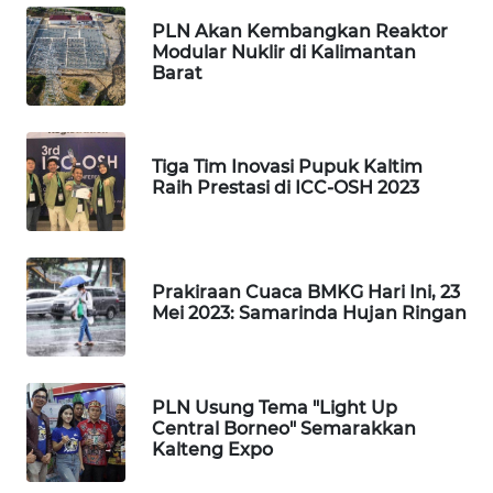
MAWAKA
ID
PLN Akan Kembangkan Reaktor
Modular Nuklir di Kalimantan
Barat
MARTABAT
NET
PLN
Tiga Tim Inovasi Pupuk Kaltim
Raih Prestasi di ICC-OSH 2023
WATCH
MKLI
Prakiraan Cuaca BMKG Hari Ini, 23
LPKKI
Mei 2023: Samarinda Hujan Ringan
LKKI
PLN Usung Tema "Light Up
KOPEKLIN
Central Borneo" Semarakkan
Kalteng Expo
PORTAL