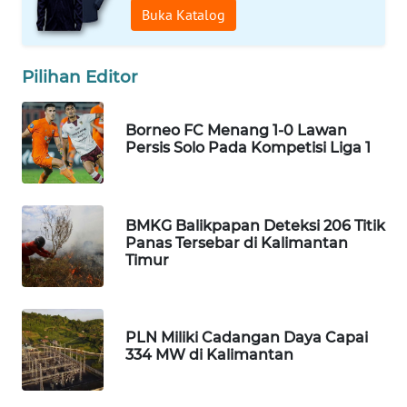
DESA
Buka Katalog
WISATA
Pilihan Editor
LAPAK
WAHANA
Borneo FC Menang 1-0 Lawan
Wahana
Persis Solo Pada Kompetisi Liga 1
Network
KONSUMEN
BMKG Balikpapan Deteksi 206 Titik
LISTRIK
Panas Tersebar di Kalimantan
Timur
MASYARAKAT
KELISTRIKAN
PLN Miliki Cadangan Daya Capai
WALINKI
334 MW di Kalimantan
ID