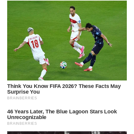
TENGAH
WN DELI
SERDANG
WN
TEBING
TINGGI
WN
PAKPAK
WN
KARAWANG
WN
BEKASI