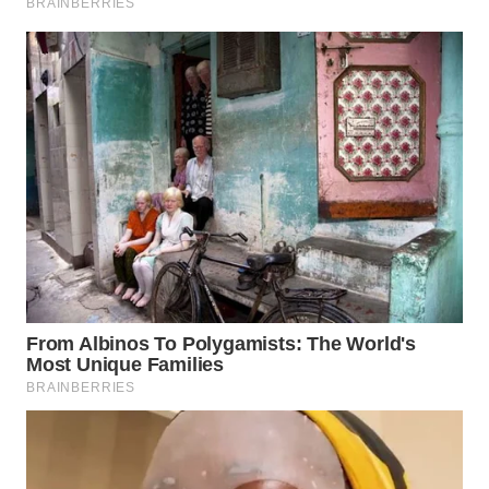
PRIANGAN
TIMUR
WN
SEMARANG
WN
SOLO
WN
BOROBUDUR
WN
MADURA
WN
SURABAYA
WN