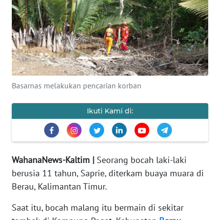
INDEKS
BERITA
KONTAK
KAMI
INFO
Basarnas melakukan pencarian korban
IKLAN
Ikuti Kami di:
TENTANG
KAMI
PEDOMAN
WahanaNews-Kaltim |
Seorang bocah laki-laki
MEDIA
berusia 11 tahun, Saprie, diterkam buaya muara di
SIBER
Berau, Kalimantan Timur.
REDAKSI
Saat itu, bocah malang itu bermain di sekitar