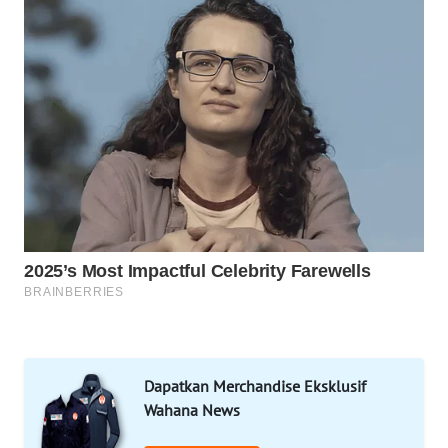
SPORT
WAHANA
UMKM
WAHANA
SELEB
WAHANA
PERSONA
WAHANA
OTOMOTIF
WAHANA
HEALTH
Dapatkan Merchandise Eksklusif
Wahana News
WAHANA