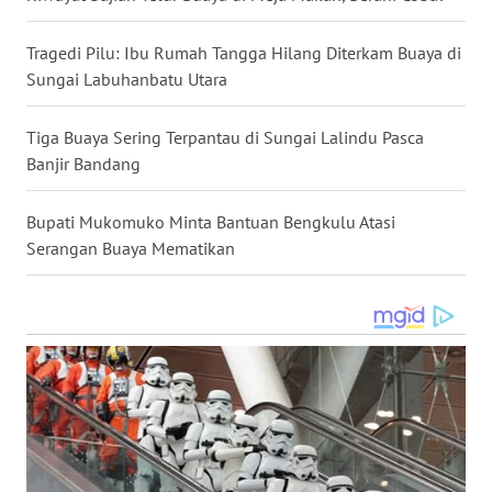
KALTARA
Tragedi Pilu: Ibu Rumah Tangga Hilang Diterkam Buaya di
WN
Sungai Labuhanbatu Utara
KALSEL
Tiga Buaya Sering Terpantau di Sungai Lalindu Pasca
WN
Banjir Bandang
KALTIM
Bupati Mukomuko Minta Bantuan Bengkulu Atasi
WN
Serangan Buaya Mematikan
SULSEL
WN
GORONTALO
WN
SULUT
WN