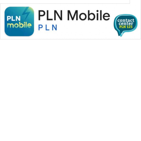
WAHANA MEDIA GROUP
|
|
|
WAHANA NEWS co
WAHANA TANI
WAHANA ADVOKAT
|
|
WAHANA INFRASTRUKTUR
WAHANA KONSUMEN
|
|
|
WAHANA LISTRIK
WAHANA TRAVEL
WAHANA TV