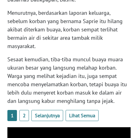
WN
SERAMBI
Menurutnya, berdasarkan laporan keluarga,
sebelum korban yang bernama Saprie itu hilang
WN
akibat diterkam buaya, korban sempat terlihat
JAMBI
bermain air di sekitar area tambak milik
masyarakat.
WN
SULTRA
Sesaat kemudian, tiba-tiba muncul buaya muara
ukuran besar yang langsung melahap korban.
WN
Warga yang melihat kejadian itu, juga sempat
NTB
mencoba menyelamatkan korban, tetapi buaya itu
WN
lebih dulu menyeret korban masuk ke dalam air
SULTENG
dan langsung kabur menghilang tanpa jejak.
WN
1
2
Selanjutnya
Lihat Semua
SULBAR
WN