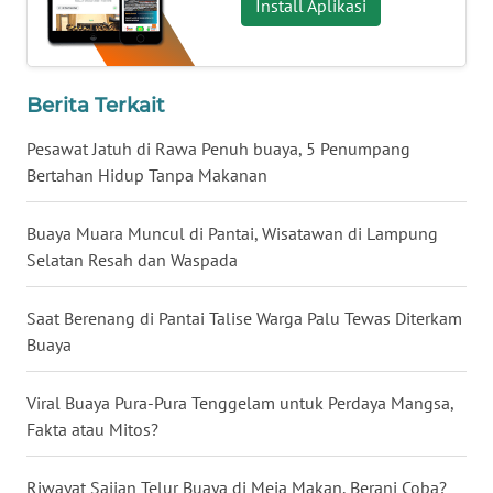
Install Aplikasi
NUSANTARA
WN
JOGJA
Berita Terkait
Pesawat Jatuh di Rawa Penuh buaya, 5 Penumpang
WN
Bertahan Hidup Tanpa Makanan
JATIM
Buaya Muara Muncul di Pantai, Wisatawan di Lampung
WN
Selatan Resah dan Waspada
BALI
Saat Berenang di Pantai Talise Warga Palu Tewas Diterkam
WN
KALBAR
Buaya
WN
Viral Buaya Pura-Pura Tenggelam untuk Perdaya Mangsa,
KALTENG
Fakta atau Mitos?
WN
Riwayat Sajian Telur Buaya di Meja Makan, Berani Coba?