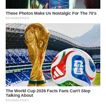
WN
TAPANULI
SELATAN
WN
TANJUNG
LESUNG
WN
KARO
WN
SIMALUNGUN
WN
LABUHANBATU
WN
TAPANULI