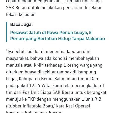
cepat dengan mengerahkan 1 tim dari unit siaga
BANTEN
SAR Berau untuk melakukan pencarian di sekitar
lokasi kejadian.
WN
NTT
Baca Juga:
Pesawat Jatuh di Rawa Penuh buaya, 5
WN
Penumpang Bertahan Hidup Tanpa Makanan
KEPRI
“Iya betul, jadi kami menerima laporan dari
WN
PAPUA
masyarakat, bahwa ada kondisi membahayakan
manusia atau KMM terhadap 1 orang warga yang
WN
diterkam buaya di sekitar tambak di kampung
PAPUA
Pegat, Kabupaten Berau, Kalimantan timur. Dan
BARAT
pada pukul 12.55 Wita, kami telah berangkatkan 1
tim dari Pos Unit Siaga SAR Berau untuk berangkat
WN
menuju ke TKP dengan menggunakan 1 unit RIB
RIAU
(Rubber Inflatable Boat)," kata Kasi Operasi
Basarnas Balikpapan, Basrie.