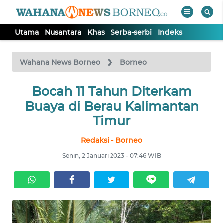
Utama
Nusantara
Khas
Serba-serbi
Indeks
WAHANA
Tutup
TV
Wahana News Borneo
Borneo
UTAMA
Bocah 11 Tahun Diterkam
Buaya di Berau Kalimantan
NUSANTARA
Timur
Redaksi - Borneo
KHAS
Senin, 2 Januari 2023 - 07:46 WIB
SERBA-
SERBI
Informasi