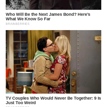
INDRAMAYU
WN
KUNINGAN
WN
MAJALENGKA
WN
SUBANG
WN
SUKABUMI
WN
PURWAKARTA
WN